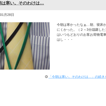
朝は寒い。そのわけは…
年01月28日
今朝は寒かったなぁ…朝、寝床
にくかった。（２～3分躊躇した）
はいつもどおりのお客お荷物電
はし・・・
「今朝は寒い。そのわけは…」の続き