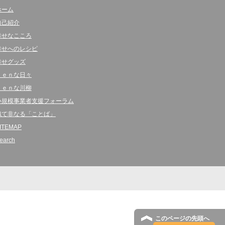
ホーム
自己紹介
幸せなこころ
幸せへのレシピ
幸せグッズ
ｋｅｎな日々
ｋｅｎな川柳
小規模事業者支援フォーラム
似て非なる「ことば」
ITEMAP
earch
このページの先頭へ