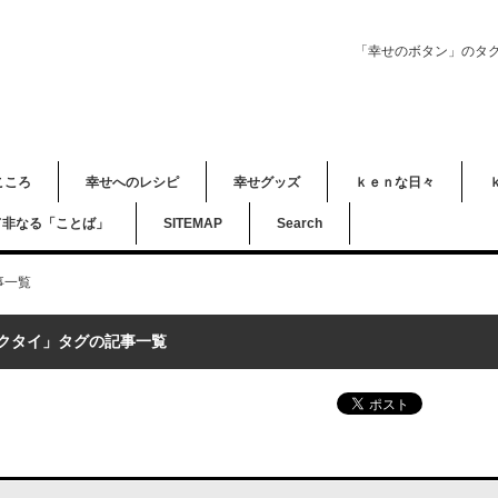
「幸せのボタン」のタ
こころ
幸せへのレシピ
幸せグッズ
ｋｅｎな日々
て非なる「ことば」
SITEMAP
Search
事一覧
クタイ」タグの記事一覧