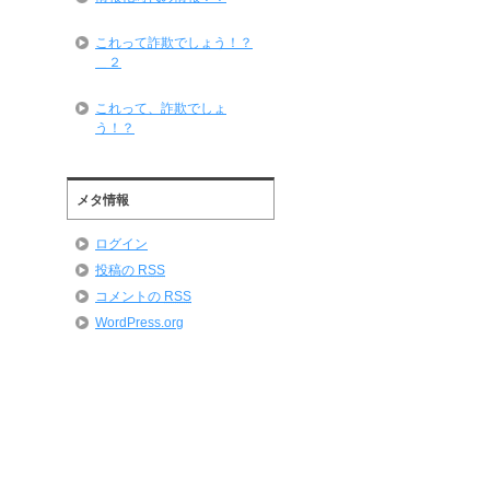
これって詐欺でしょう！？
＿２
これって、詐欺でしょ
う！？
メタ情報
ログイン
投稿の
RSS
コメントの
RSS
WordPress.org