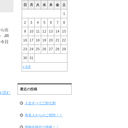
日
月
火
水
木
金
土
1
2
3
4
5
6
7
8
から出
9
10
11
12
13
14
15
 JR
16
17
18
19
20
21
22
車今日
23
24
25
26
27
28
29
30
31
« 6月
最近の投稿
を読む
人生すべて三割七割
有名人からのご招待！！
情報化時代の情報！！