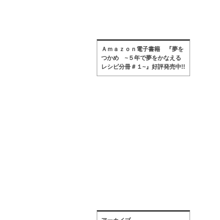
Ａｍａｚｏｎ電子書籍 『夢を
つかめ ~５年で夢をかなえる
レシピ分冊＃１~』好評発売中!!