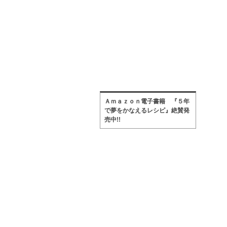
Ａｍａｚｏｎ電子書籍 『５年
で夢をかなえるレシピ』絶賛発
売中!!