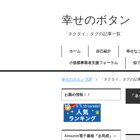
幸せのボタン
「ネクタイ」タグの記事一覧
ホーム
自己紹介
幸せな
小規模事業者支援フォーラム
似
幸せのボタン TOP
「ネクタイ」タグの記
お薦め情報！！
「ネ
Amazon電子書籍『走馬燈』～