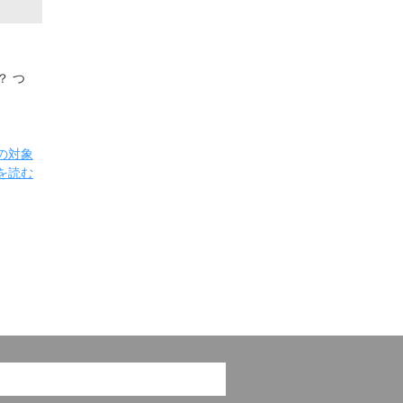
？ つ
の対象
を読む