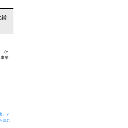
化補
も か
模事業
書』た
を読む