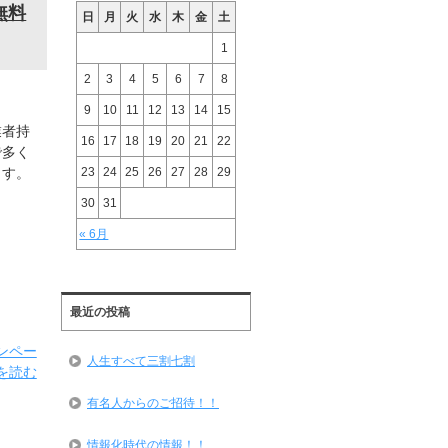
無料
日
月
火
水
木
金
土
1
2
3
4
5
6
7
8
9
10
11
12
13
14
15
業者持
16
17
18
19
20
21
22
で多く
23
24
25
26
27
28
29
ます。
30
31
« 6月
最近の投稿
ンペー
人生すべて三割七割
を読む
有名人からのご招待！！
情報化時代の情報！！