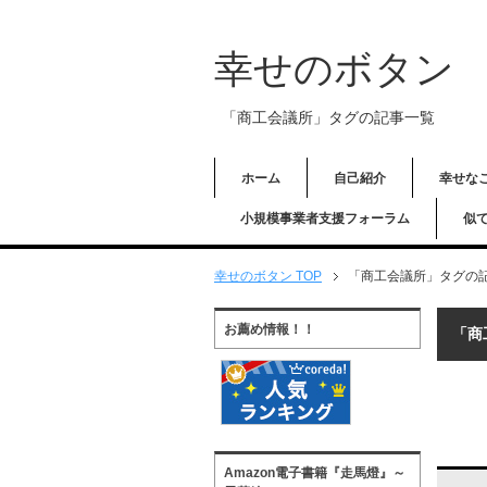
幸せのボタン
「商工会議所」タグの記事一覧
ホーム
自己紹介
幸せな
小規模事業者支援フォーラム
似
幸せのボタン TOP
「商工会議所」タグの
お薦め情報！！
「商
Amazon電子書籍『走馬燈』～