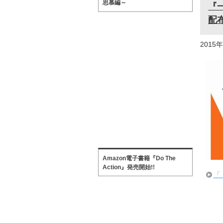
思慕編～
『
配
2015
Amazon電子書籍『Do The
Action』発売開始!!
「