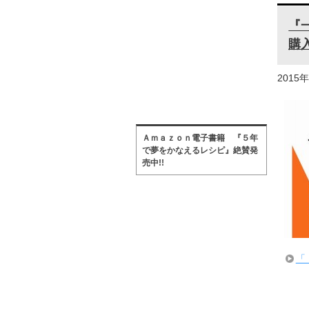
『
購
2015
Ａｍａｚｏｎ電子書籍 『５年
で夢をかなえるレシピ』絶賛発
売中!!
「