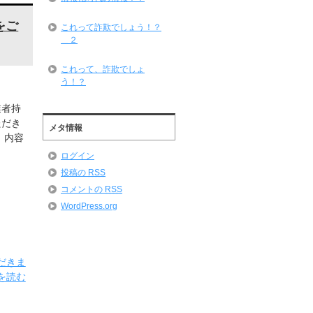
をご
これって詐欺でしょう！？
＿２
これって、詐欺でしょ
う！？
業者持
ただき
メタ情報
 内容
ログイン
投稿の
RSS
コメントの
RSS
WordPress.org
だきま
を読む