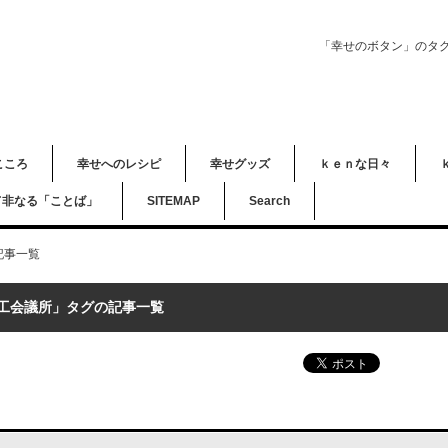
「幸せのボタン」のタ
こころ
幸せへのレシピ
幸せグッズ
ｋｅｎな日々
て非なる「ことば」
SITEMAP
Search
記事一覧
工会議所」タグの記事一覧