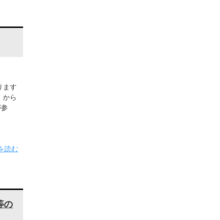
ります
）から
が参
を読む
等の