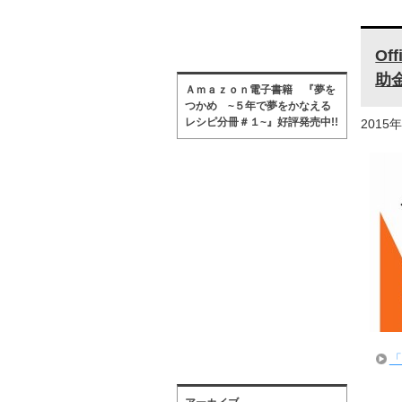
O
助
Ａｍａｚｏｎ電子書籍 『夢を
つかめ ~５年で夢をかなえる
レシピ分冊＃１~』好評発売中!!
2015
「