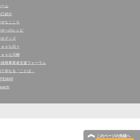
ホーム
自己紹介
幸せなこころ
幸せへのレシピ
幸せグッズ
ｋｅｎな日々
ｋｅｎな川柳
小規模事業者支援フォーラム
似て非なる「ことば」
ITEMAP
earch
このページの先頭へ