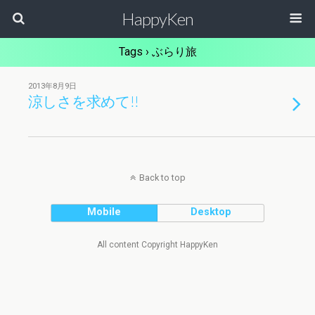
HappyKen
Tags › ぶらり旅
2013年8月9日
涼しさを求めて!!
Back to top
Mobile
Desktop
All content Copyright HappyKen