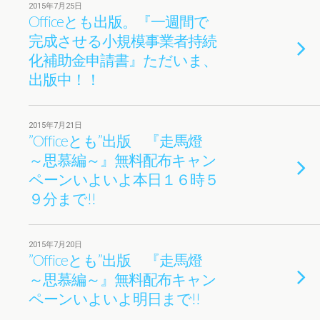
2015年7月25日
Officeとも出版。『一週間で
完成させる小規模事業者持続
化補助金申請書』ただいま、
出版中！！
2015年7月21日
”Officeとも”出版 『走馬燈
～思慕編～』無料配布キャン
ペーンいよいよ本日１６時５
９分まで!!
2015年7月20日
”Officeとも”出版 『走馬燈
～思慕編～』無料配布キャン
ペーンいよいよ明日まで!!