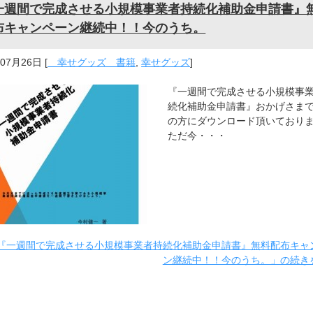
一週間で完成させる小規模事業者持続化補助金申請書』
布キャンペーン継続中！！今のうち。
年07月26日
[
幸せグッズ 書籍
,
幸せグッズ
]
『一週間で完成させる小規模事
続化補助金申請書』おかげさま
の方にダウンロード頂いており
ただ今・・・
『一週間で完成させる小規模事業者持続化補助金申請書』無料配布キャ
ン継続中！！今のうち。」の続き