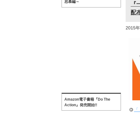
思慕編～
『
配
2015
Amazon電子書籍『Do The
Action』発売開始!!
「