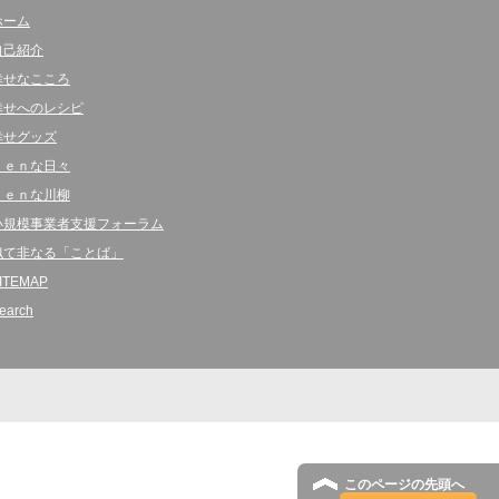
ホーム
自己紹介
幸せなこころ
幸せへのレシピ
幸せグッズ
ｋｅｎな日々
ｋｅｎな川柳
小規模事業者支援フォーラム
似て非なる「ことば」
ITEMAP
earch
このページの先頭へ