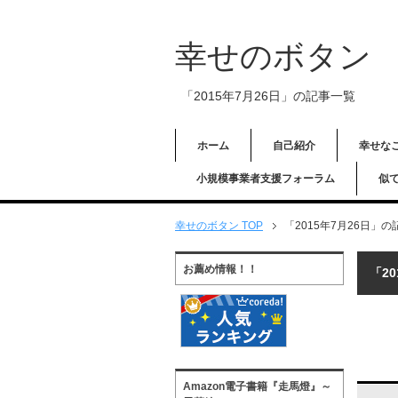
幸せのボタン
「2015年7月26日」の記事一覧
ホーム
自己紹介
幸せな
小規模事業者支援フォーラム
似
幸せのボタン TOP
「2015年7月26日」
お薦め情報！！
「2
Amazon電子書籍『走馬燈』～