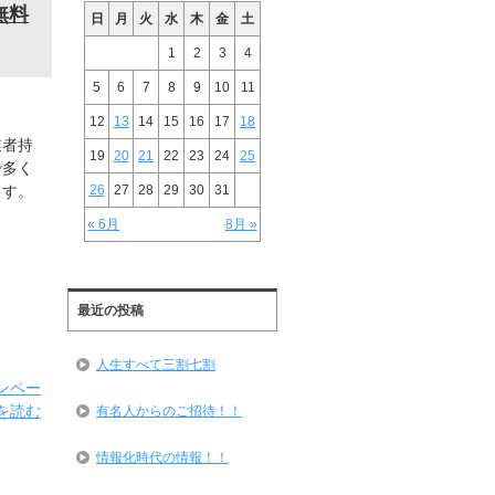
無料
日
月
火
水
木
金
土
1
2
3
4
5
6
7
8
9
10
11
12
13
14
15
16
17
18
業者持
19
20
21
22
23
24
25
で多く
26
27
28
29
30
31
ます。
« 6月
8月 »
最近の投稿
人生すべて三割七割
ンペー
を読む
有名人からのご招待！！
情報化時代の情報！！