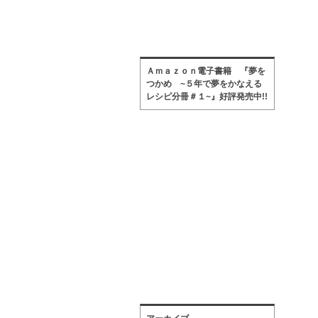
Ａｍａｚｏｎ電子書籍 『夢を
つかめ ~５年で夢をかなえる
レシピ分冊＃１~』好評発売中!!