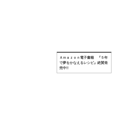
Ａｍａｚｏｎ電子書籍 『５年
で夢をかなえるレシピ』絶賛発
売中!!