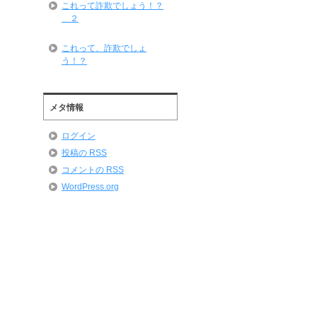
これって詐欺でしょう！？
＿２
これって、詐欺でしょ
う！？
メタ情報
ログイン
投稿の
RSS
コメントの
RSS
WordPress.org