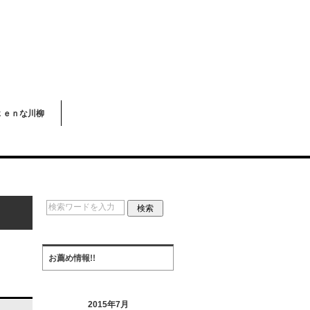
ｋｅｎな川柳
お薦め情報!!
2015年7月