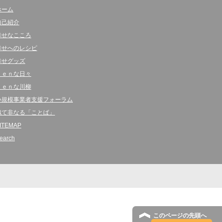
ホーム
自己紹介
幸せなこころ
幸せへのレシピ
幸せグッズ
ｋｅｎな日々
ｋｅｎな川柳
小規模事業者支援フォーラム
似て非なる「ことば」
ITEMAP
earch
このページの先頭へ