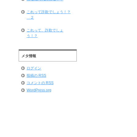
これって詐欺でしょう！？
＿２
これって、詐欺でしょ
う！？
メタ情報
ログイン
投稿の
RSS
コメントの
RSS
WordPress.org