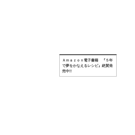
Ａｍａｚｏｎ電子書籍 『５年
で夢をかなえるレシピ』絶賛発
売中!!