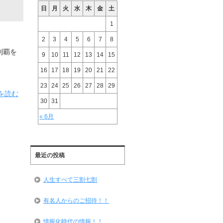
日
月
火
水
木
金
土
1
2
3
4
5
6
7
8
制覇を
9
10
11
12
13
14
15
16
17
18
19
20
21
22
23
24
25
26
27
28
29
を読む
30
31
« 6月
最近の投稿
人生すべて三割七割
有名人からのご招待！！
情報化時代の情報！！