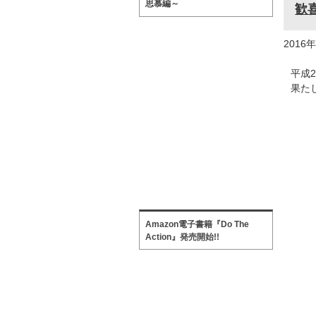
思慕編～
歓
2016
平成
果た
Amazon電子書籍『Do The
Action』発売開始!!