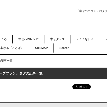
「幸せのボタン」のタ
こころ
幸せへのレシピ
幸せグッズ
ｋｅｎな日々
て非なる「ことば」
SITEMAP
Search
の記事一覧
ープファン」タグの記事一覧