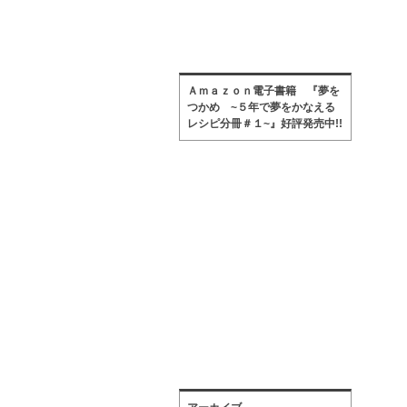
Ａｍａｚｏｎ電子書籍 『夢を
つかめ ~５年で夢をかなえる
レシピ分冊＃１~』好評発売中!!