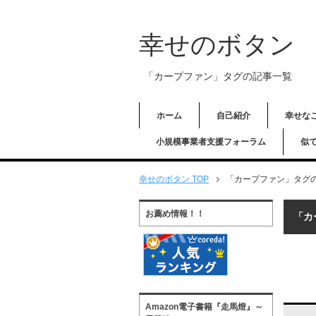
幸せのボタン
「カープファン」タグの記事一覧
ホーム
自己紹介
幸せな
小規模事業者支援フォーラム
似
幸せのボタン TOP
「カープファン」タグ
お薦め情報！！
「カ
Amazon電子書籍『走馬燈』～