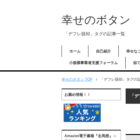
幸せのボタン
「デフレ脱却」タグの記事一覧
ホーム
自己紹介
幸せな
小規模事業者支援フォーラム
似
幸せのボタン TOP
「デフレ脱却」タグの
お薦め情報！！
「デ
Amazon電子書籍『走馬燈』～