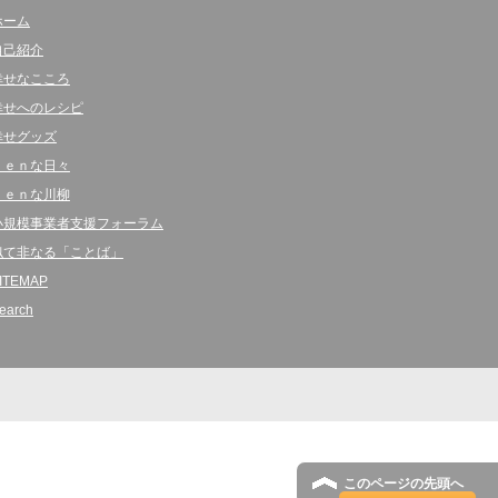
ホーム
自己紹介
幸せなこころ
幸せへのレシピ
幸せグッズ
ｋｅｎな日々
ｋｅｎな川柳
小規模事業者支援フォーラム
似て非なる「ことば」
ITEMAP
earch
このページの先頭へ