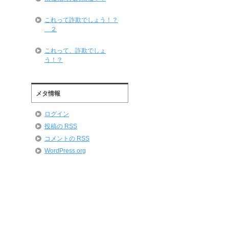
これって詐欺でしょう！？
＿２
これって、詐欺でしょ
う！？
メタ情報
ログイン
投稿の
RSS
コメントの
RSS
WordPress.org