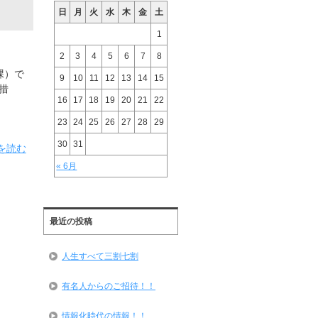
日
月
火
水
木
金
土
1
2
3
4
5
6
7
8
課）で
9
10
11
12
13
14
15
措
16
17
18
19
20
21
22
23
24
25
26
27
28
29
30
31
を読む
« 6月
最近の投稿
人生すべて三割七割
有名人からのご招待！！
情報化時代の情報！！