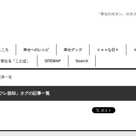
「幸せのボタン」のタ
こころ
幸せへのレシピ
幸せグッズ
ｋｅｎな日々
て非なる「ことば」
SITEMAP
Search
記事一覧
フレ脱却」タグの記事一覧