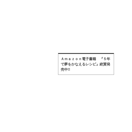
Ａｍａｚｏｎ電子書籍 『５年
で夢をかなえるレシピ』絶賛発
売中!!