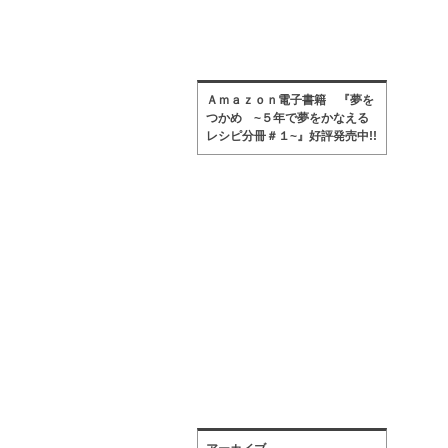
Ａｍａｚｏｎ電子書籍 『夢を
つかめ ~５年で夢をかなえる
レシピ分冊＃１~』好評発売中!!