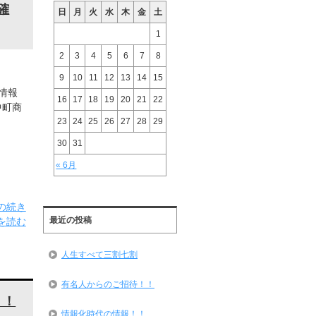
確
日
月
火
水
木
金
土
1
2
3
4
5
6
7
8
9
10
11
12
13
14
15
情報
16
17
18
19
20
21
22
中町商
23
24
25
26
27
28
29
30
31
« 6月
の続き
最近の投稿
を読む
人生すべて三割七割
有名人からのご招待！！
！！
情報化時代の情報！！