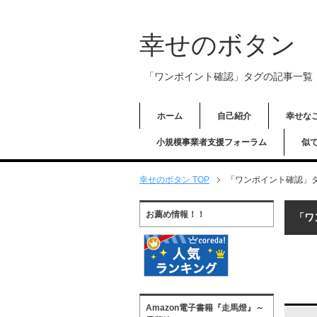
幸せのボタン
「ワンポイント確認」タグの記事一覧
ホーム
自己紹介
幸せな
小規模事業者支援フォーラム
似
幸せのボタン TOP
「ワンポイント確認」
お薦め情報！！
「ワ
Amazon電子書籍『走馬燈』～