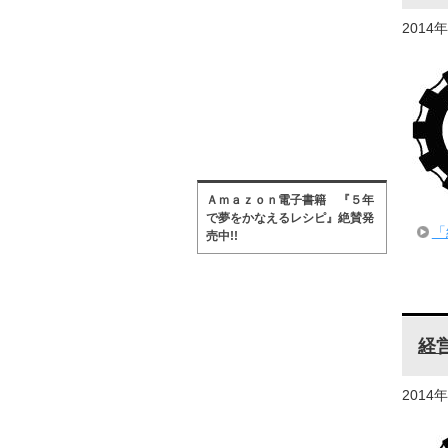
2014
Ａｍａｚｏｎ電子書籍 『５年
で夢をかなえるレシピ』絶賛発
「
売中!!
経
2014