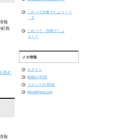
これって詐欺でしょう！？
＿２
情報
中町商
これって、詐欺でしょ
う！？
メタ情報
ログイン
を読む
投稿の
RSS
コメントの
RSS
WordPress.org
情報