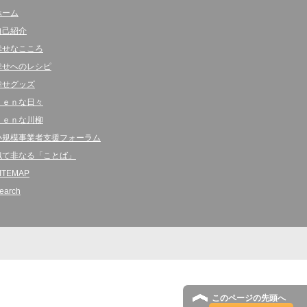
ホーム
自己紹介
幸せなこころ
幸せへのレシピ
幸せグッズ
ｋｅｎな日々
ｋｅｎな川柳
小規模事業者支援フォーラム
似て非なる「ことば」
ITEMAP
earch
このページの先頭へ