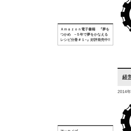
Ａｍａｚｏｎ電子書籍 『夢を
つかめ ~５年で夢をかなえる
レシピ分冊＃１~』好評発売中!!
経
2014