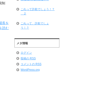
税制
これって詐欺でしょう！？
＿２
成長を
これって、詐欺でしょ
う！？
を読む
メタ情報
ログイン
投稿の
RSS
コメントの
RSS
WordPress.org