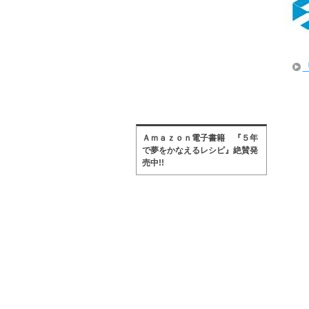
Ａｍａｚｏｎ電子書籍 『５年
で夢をかなえるレシピ』絶賛発
売中!!