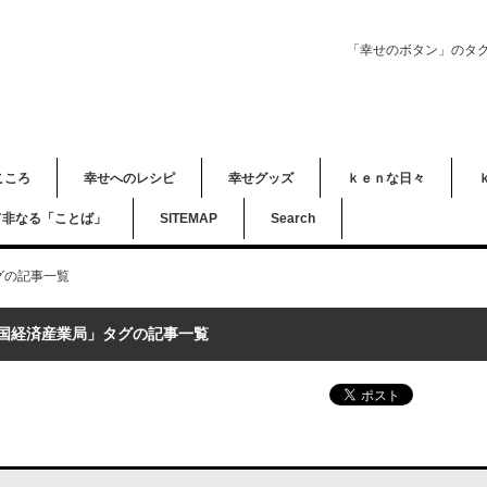
「幸せのボタン」のタ
こころ
幸せへのレシピ
幸せグッズ
ｋｅｎな日々
て非なる「ことば」
SITEMAP
Search
グの記事一覧
国経済産業局」タグの記事一覧