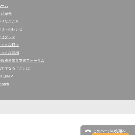
ホーム
自己紹介
幸せなこころ
幸せへのレシピ
幸せグッズ
ｋｅｎな日々
ｋｅｎな川柳
小規模事業者支援フォーラム
似て非なる「ことば」
ITEMAP
earch
このページの先頭へ