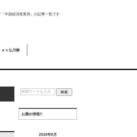
グ「中国経済産業局」の記事一覧です
ｋｅｎな川柳
お薦め情報!!
2026年8月