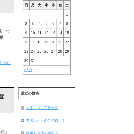
日
月
火
水
木
金
土
1
2
3
4
5
6
7
8
課）で
9
10
11
12
13
14
15
措
16
17
18
19
20
21
22
23
24
25
26
27
28
29
30
31
を読む
« 6月
最近の投稿
資
人生すべて三割七割
有名人からのご招待！！
化法」
情報化時代の情報！！