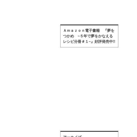
Ａｍａｚｏｎ電子書籍 『夢を
つかめ ~５年で夢をかなえる
レシピ分冊＃１~』好評発売中!!