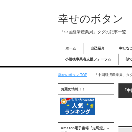
幸せのボタン
「中国経済産業局」タグの記事一覧
ホーム
自己紹介
幸せな
小規模事業者支援フォーラム
似
幸せのボタン TOP
「中国経済産業局」タ
お薦め情報！！
「中
Amazon電子書籍『走馬燈』～