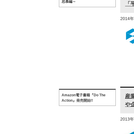
思慕編～
「
2014
Amazon電子書籍『Do The
産
Action』発売開始!!
や
2013