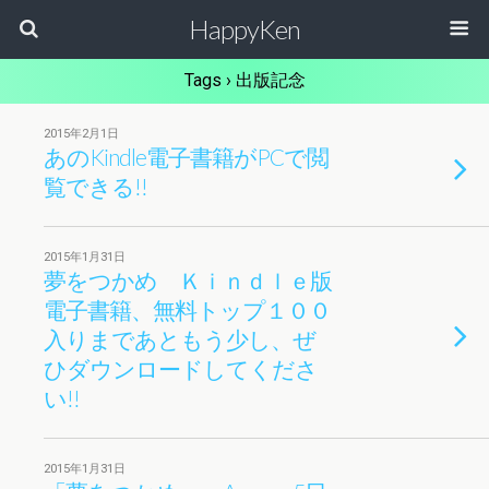
HappyKen
Tags › 出版記念
2015年2月1日
あのKindle電子書籍がPCで閲
覧できる!!
2015年1月31日
夢をつかめ Ｋｉｎｄｌｅ版
電子書籍、無料トップ１００
入りまであともう少し、ぜ
ひダウンロードしてくださ
い!!
2015年1月31日