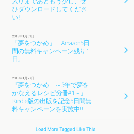
入りまであともう少し、ぜ
ひダウンロードしてくださ
い!!
2015年1月31日
「夢をつかめ」 Amazon5日
間の無料キャンペーン残り1
日。
2015年1月27日
『夢をつかめ ～5年で夢を
かなえるレシピ分冊#1～』
Kindle版の出版を記念5日間無
料キャンペーンを実施中!!
Load More Tagged Like This…