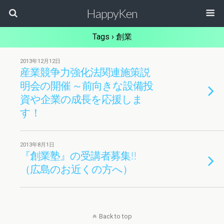
HappyKen
Tags › 創業
2013年12月12日
産業競争力強化法関連施策説
明会の開催 ～前向きな設備投
資や企業の成長を応援しま
す！
2013年8月1日
『創業塾』の受講者募集!!
（広島のお近くの方へ）
Back to top