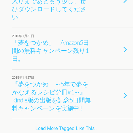
入りまであともう少し、ぜ
ひダウンロードしてくださ
い!!
2015年1月31日
「夢をつかめ」 Amazon5日
間の無料キャンペーン残り1
日。
2015年1月27日
『夢をつかめ ～5年で夢を
かなえるレシピ分冊#1～』
Kindle版の出版を記念5日間無
料キャンペーンを実施中!!
Load More Tagged Like This…