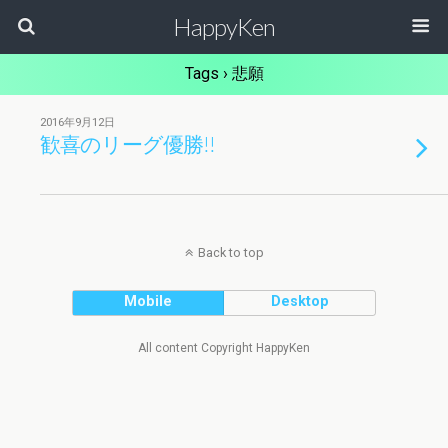
HappyKen
Tags › 悲願
2016年9月12日
歓喜のリーグ優勝!!
Back to top
Mobile
Desktop
All content Copyright HappyKen