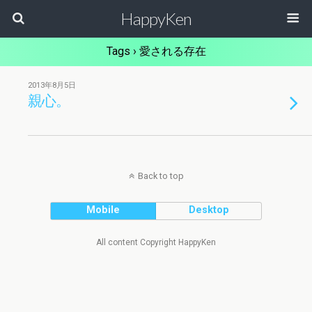
HappyKen
Tags › 愛される存在
2013年8月5日
親心。
Back to top
Mobile
Desktop
All content Copyright HappyKen