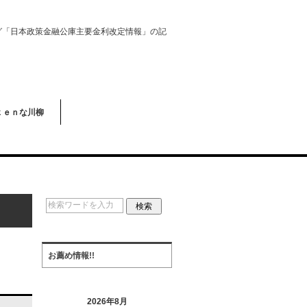
グ「日本政策金融公庫主要金利改定情報」の記
ｋｅｎな川柳
お薦め情報!!
2026年8月