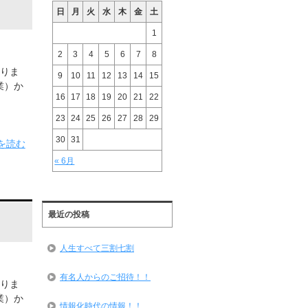
日
月
火
水
木
金
土
1
2
3
4
5
6
7
8
りま
9
10
11
12
13
14
15
業）か
16
17
18
19
20
21
22
23
24
25
26
27
28
29
30
31
を読む
« 6月
最近の投稿
人生すべて三割七割
有名人からのご招待！！
りま
業）か
情報化時代の情報！！