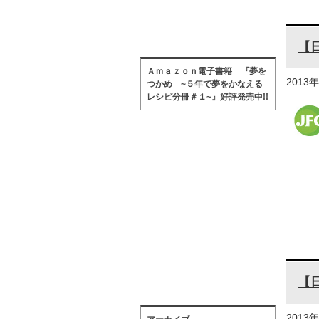
【
Ａｍａｚｏｎ電子書籍 『夢を
2013
つかめ ~５年で夢をかなえる
レシピ分冊＃１~』好評発売中!!
【
2013