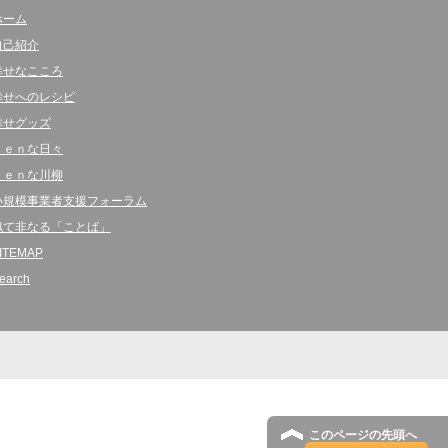
ホーム
自己紹介
幸せなこころ
幸せへのレシピ
幸せグッズ
ｋｅｎな日々
ｋｅｎな川柳
小規模事業者支援フォーラム
似て非なる「ことば」
ITEMAP
earch
このページの先頭へ