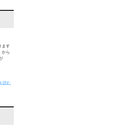
ります
）から
が
を読む