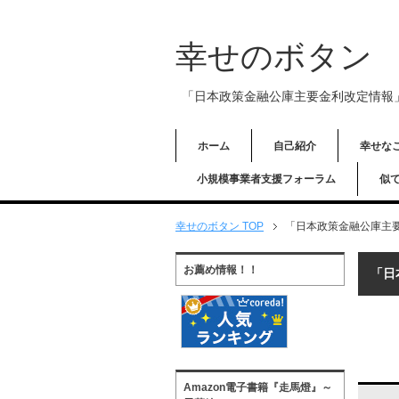
幸せのボタン
「日本政策金融公庫主要金利改定情報
ホーム
自己紹介
幸せな
小規模事業者支援フォーラム
似
幸せのボタン TOP
「日本政策金融公庫主
お薦め情報！！
「日
Amazon電子書籍『走馬燈』～