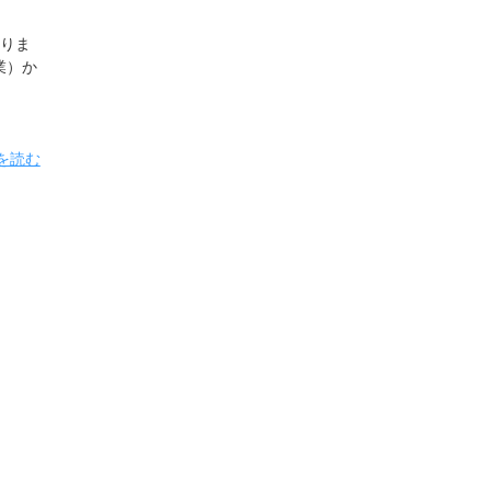
りま
業）か
を読む