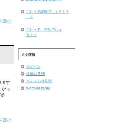
これって詐欺でしょう！？
＿２
を読む
これって、詐欺でしょ
う！？
メタ情報
ログイン
投稿の
RSS
コメントの
RSS
ります
WordPress.org
）から
が参
を読む