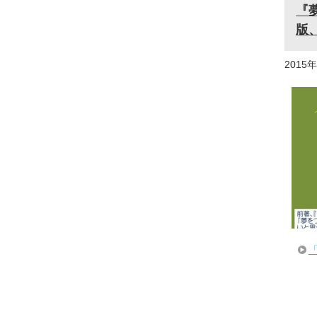
『
版
2015