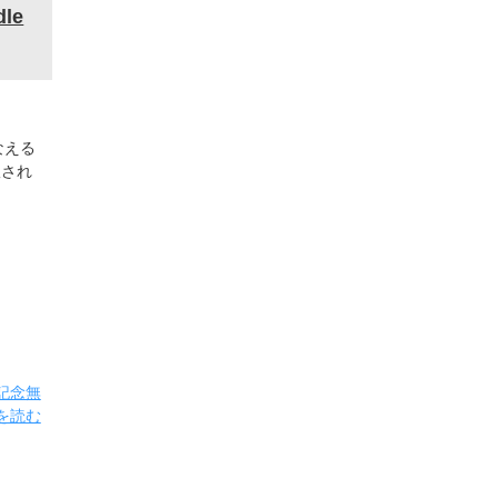
le
なえる
版され
記念無
を読む