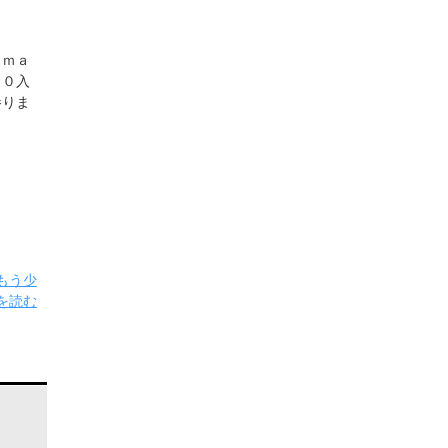
Ａｍａ
００入
参りま
もう少
を読む