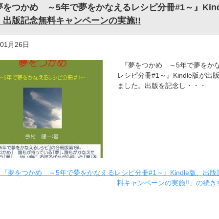
夢をつかめ ～5年で夢をかなえるレシピ分冊#1～』Kind
、出版記念無料キャンペーンの実施!!
年01月26日
『夢をつかめ ～5年で夢をか
レシピ分冊#1～』Kindle版が出
ました。出版を記念し・・・
「『夢をつかめ ～5年で夢をかなえるレシピ分冊#1～』Kindle版、出版
料キャンペーンの実施!!」の続き