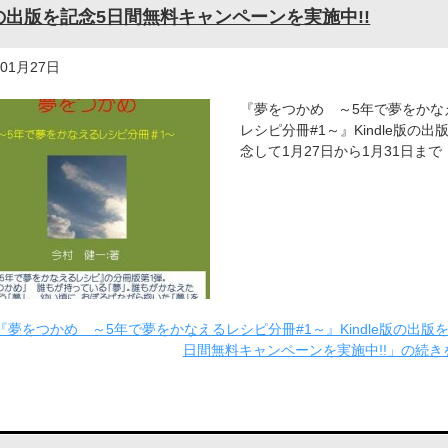
の出版を記念5日間無料キャンペーンを実施中!!
年01月27日
『夢をつかめ ～5年で夢をかな
レシピ分冊#1～』Kindle版の出
念して1月27日から1月31日まで
『夢をつかめ ～5年で夢をかなえるレシピ分冊#1～』Kindle版の出版を
日間無料キャンペーンを実施中!!」の続き