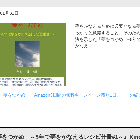
年01月31日
夢をかなえるために必要となる
っかりと意識すること。そのた
法を示した「夢をつかめ ~5年
かなえ・・・
「夢をつかめ」 Amazon5日間の無料キャンペーン残り1日。 」の続
夢をつかめ ～5年で夢をかなえるレシピ分冊#1～』Kind