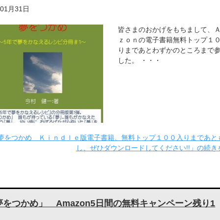
年01月31日
皆さまのおかげをもちまして、
ｚｏｎの電子書籍無料トップ１
りまであとわずかのところまで
した。 ・・・
夢をつかめ Ｋｉｎｄｌｅ版電子書籍、無料トップ１００入りまであと
し、ぜひダウンロードしてください!!」の続き
夢をつかめ」 Amazon5日間の無料キャンペーン残り1
。