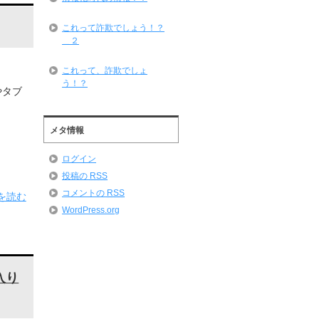
これって詐欺でしょう！？
＿２
これって、詐欺でしょ
う！？
やタブ
メタ情報
ログイン
投稿の
RSS
コメントの
RSS
きを読む
WordPress.org
入り