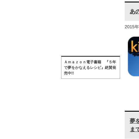
あの
2015
Ａｍａｚｏｎ電子書籍 『５年
で夢をかなえるレシピ』絶賛発
売中!!
夢
ま