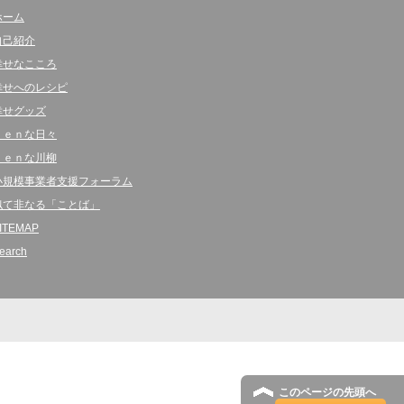
ホーム
自己紹介
幸せなこころ
幸せへのレシピ
幸せグッズ
ｋｅｎな日々
ｋｅｎな川柳
小規模事業者支援フォーラム
似て非なる「ことば」
ITEMAP
earch
このページの先頭へ