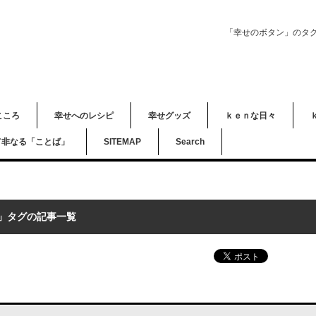
「幸せのボタン」のタ
こころ
幸せへのレシピ
幸せグッズ
ｋｅｎな日々
て非なる「ことば」
SITEMAP
Search
」タグの記事一覧