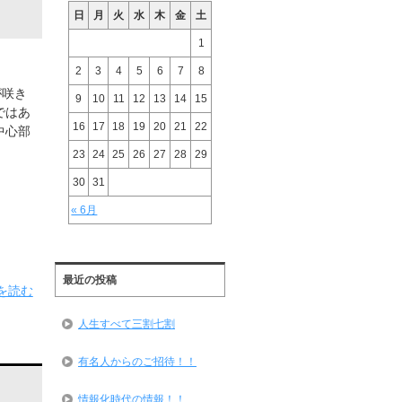
日
月
火
水
木
金
土
1
2
3
4
5
6
7
8
咲き
9
10
11
12
13
14
15
ではあ
16
17
18
19
20
21
22
中心部
23
24
25
26
27
28
29
30
31
« 6月
最近の投稿
を読む
人生すべて三割七割
有名人からのご招待！！
情報化時代の情報！！