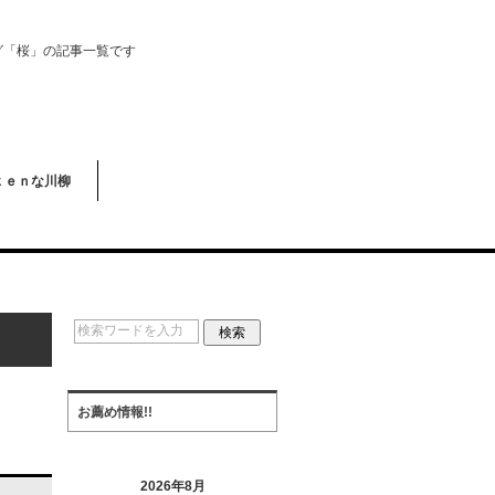
グ「桜」の記事一覧です
ｋｅｎな川柳
お薦め情報!!
2026年8月