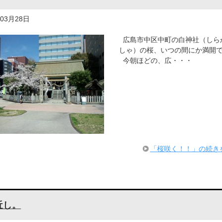
年03月28日
広島市中区中町の白神社（しら
しゃ）の桜、いつの間にか満開
今朝ほどの、広・・・
「桜咲く！！」の続き
近し。