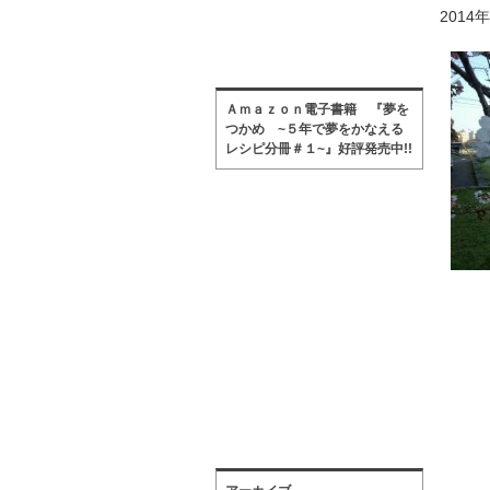
2014
Ａｍａｚｏｎ電子書籍 『夢を
つかめ ~５年で夢をかなえる
レシピ分冊＃１~』好評発売中!!