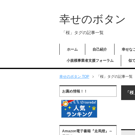
幸せのボタン
「桜」タグの記事一覧
ホーム
自己紹介
幸せな
小規模事業者支援フォーラム
似
幸せのボタン TOP
「桜」タグの記事一覧
お薦め情報！！
「桜
Amazon電子書籍『走馬燈』～