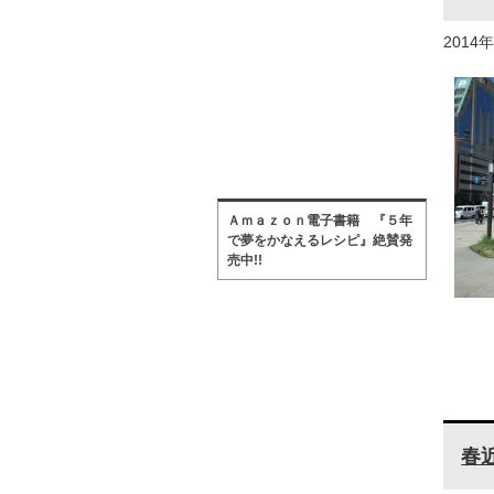
2014
Ａｍａｚｏｎ電子書籍 『５年
で夢をかなえるレシピ』絶賛発
売中!!
春