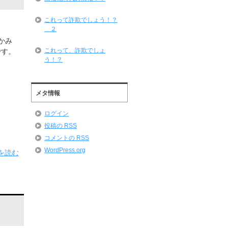
これって詐欺でしょう！？
＿２
かみ
これって、詐欺でしょ
です。
う！？
メタ情報
ログイン
投稿の
RSS
コメントの
RSS
WordPress.org
を読む