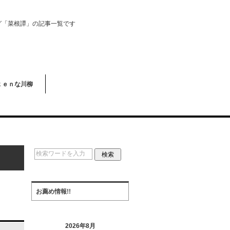
グ「菜根譚」の記事一覧です
ｋｅｎな川柳
お薦め情報!!
2026年8月