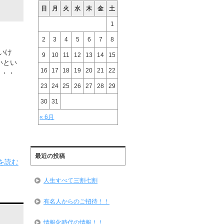
日
月
火
水
木
金
土
1
2
3
4
5
6
7
8
いけ
9
10
11
12
13
14
15
いとい
16
17
18
19
20
21
22
・・・
23
24
25
26
27
28
29
30
31
« 6月
最近の投稿
を読む
人生すべて三割七割
有名人からのご招待！！
情報化時代の情報！！