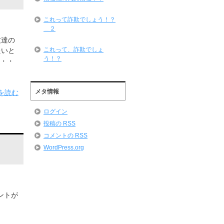
これって詐欺でしょう！？
＿２
友達の
これって、詐欺でしょ
たいと
う！？
・・・
メタ情報
を読む
ログイン
投稿の
RSS
コメントの
RSS
WordPress.org
ントが