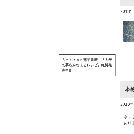
2013
Ａｍａｚｏｎ電子書籍 『５年
で夢をかなえるレシピ』絶賛発
売中!!
本
2013
今回
あり