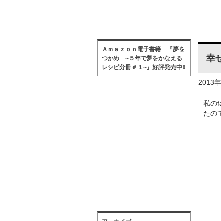
Ａｍａｚｏｎ電子書籍 『夢を
幸
つかめ ~５年で夢をかなえる
レシピ分冊＃１~』好評発売中!!
2013
私の
たの