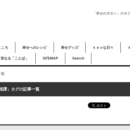
「幸せのボタン」のタ
こころ
幸せへのレシピ
幸せグッズ
ｋｅｎな日々
て非なる「ことば」
SITEMAP
Search
一覧
根譚」タグの記事一覧