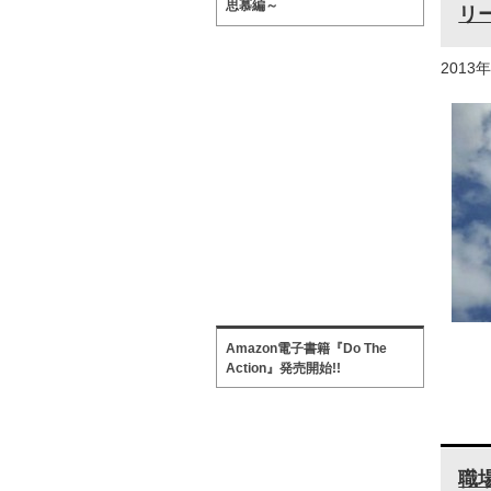
思慕編～
リ
2013
Amazon電子書籍『Do The
Action』発売開始!!
職