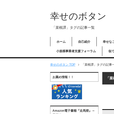
幸せのボタン
「菜根譚」タグの記事一覧
ホーム
自己紹介
幸せな
小規模事業者支援フォーラム
似
幸せのボタン TOP
「菜根譚」タグの記事
お薦め情報！！
「菜
Amazon電子書籍『走馬燈』～