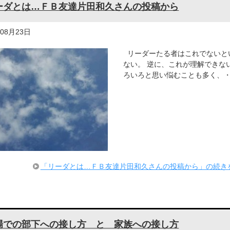
ーダとは…ＦＢ友達片田和久さんの投稿から
年08月23日
リーダーたる者はこれでないと
ない。 逆に、これが理解できな
ろいろと思い悩むことも多く、
「リーダとは…ＦＢ友達片田和久さんの投稿から」の続き
場での部下への接し方 と 家族への接し方