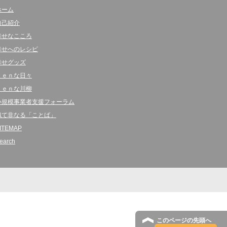
ホーム
自己紹介
幸せなこころ
幸せへのレシピ
幸せグッズ
ｋｅｎな日々
ｋｅｎな川柳
小規模事業者支援フォーラム
似て非なる「ことば」
ITEMAP
earch
このページの先頭へ