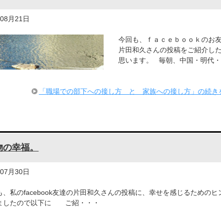
年08月21日
今回も、ｆａｃｅｂｏｏｋのお
片田和久さんの投稿をご紹介し
思います。 毎朝、中国・明代
「職場での部下への接し方 と 家族への接し方」の続き
物の幸福。
年07月30日
も、私のfacebook友達の片田和久さんの投稿に、幸せを感じるためのヒ
ましたので以下に ご紹・・・