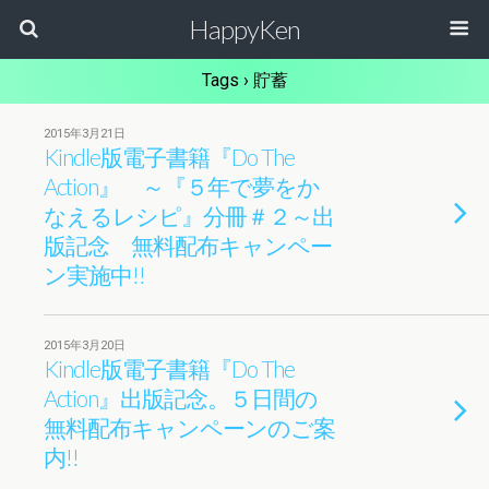
HappyKen
Tags › 貯蓄
2015年3月21日
Kindle版電子書籍『Do The
Action』 ～『５年で夢をか
なえるレシピ』分冊＃２～出
版記念 無料配布キャンペー
ン実施中!!
2015年3月20日
Kindle版電子書籍『Do The
Action』出版記念。５日間の
無料配布キャンペーンのご案
内!!