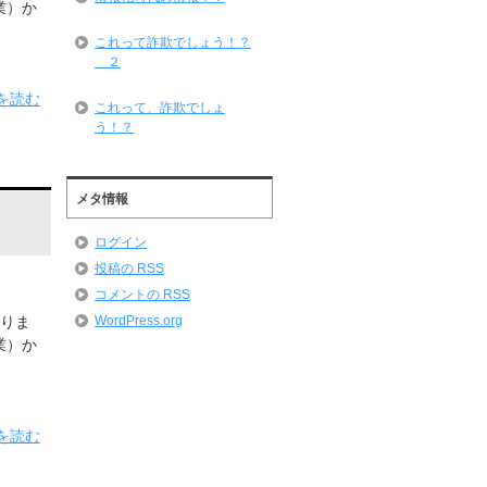
業）か
これって詐欺でしょう！？
＿２
を読む
これって、詐欺でしょ
う！？
メタ情報
ログイン
投稿の
RSS
コメントの
RSS
WordPress.org
りま
業）か
を読む