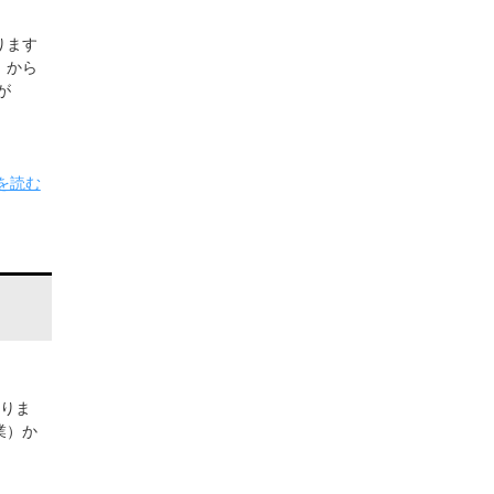
ります
）から
が
を読む
りま
業）か