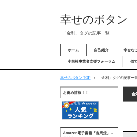
幸せのボタン
「金利」タグの記事一覧
ホーム
自己紹介
幸せな
小規模事業者支援フォーラム
似
幸せのボタン TOP
「金利」タグの記事一
お薦め情報！！
「金
Amazon電子書籍『走馬燈』～