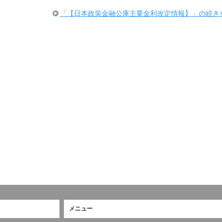
「【日本政策金融公庫主要金利改定情報】」の続き
メニュー