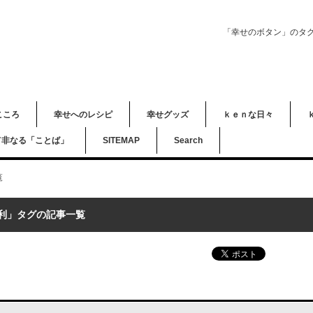
「幸せのボタン」のタ
こころ
幸せへのレシピ
幸せグッズ
ｋｅｎな日々
て非なる「ことば」
SITEMAP
Search
覧
利」タグの記事一覧