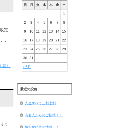
日
月
火
水
木
金
土
1
2
3
4
5
6
7
8
の改定
9
10
11
12
13
14
15
16
17
18
19
20
21
22
━・・
23
24
25
26
27
28
29
30
31
を読む
« 6月
最近の投稿
人生すべて三割七割
有名人からのご招待！！
りま
情報化時代の情報！！