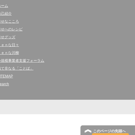
ホーム
自己紹介
幸せなこころ
幸せへのレシピ
幸せグッズ
ｋｅｎな日々
ｋｅｎな川柳
小規模事業者支援フォーラム
似て非なる「ことば」
ITEMAP
earch
このページの先頭へ