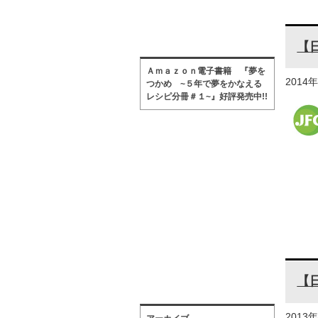
【
Ａｍａｚｏｎ電子書籍 『夢を
2014
つかめ ~５年で夢をかなえる
レシピ分冊＃１~』好評発売中!!
【
2013