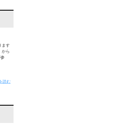
ります
）から
が参
を読む