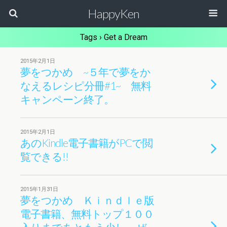
HappyKen
Tags › Get a Dream
2015年2月1日
夢をつかめ ~５年で夢をか
なえるレシピ分冊#1~ 無料
キャンペーン終了。
2015年2月1日
あのKindle電子書籍がPCで閲
覧できる!!
2015年1月31日
夢をつかめ Ｋｉｎｄｌｅ版
電子書籍、無料トップ１００