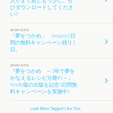
入りまであともう少し、ぜ
ひダウンロードしてくださ
い!!
2015年1月31日
「夢をつかめ」 Amazon5日
間の無料キャンペーン残り1
日。
2015年1月27日
『夢をつかめ ～5年で夢を
かなえるレシピ分冊#1～』
Kindle版の出版を記念5日間無
料キャンペーンを実施中!!
Load More Tagged Like This…