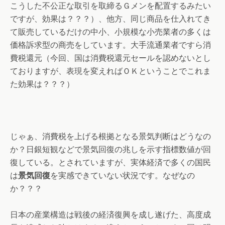
こうした不公正な取引を取締るＧメンを配置するみたい
ですが、効果は？？？）、他方、同じ商品を仕入れてき
て販売しているだけの中小、小規模な小売業者の多くは
価格訴求型の商売をしています。大手流通業者ですら消
費税還元（今回、国は消費税還元セールを認めないとし
ておりますが、表現を変えればＯＫということでこれま
た効果は？？？）
じゃぁ、消費税を上げる根拠となる景気判断はどうなの
か？日銀短観などで景気回復の兆しを示す指標数値が回
復している。とされていますが、実体経済で多くの国民
は
景気回復
を実感できていない状況です。なぜなの
か？？？
日本の産業構造は戦後の経済復興を成し遂げた、高度成