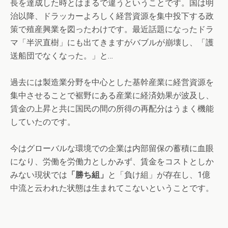
長を達成した時とはまるで違うということです。国は明
治以降、ドラッカーよろしく経営資源を集中投下する政
策で殖産興業を図ったわけです。最近話題になったドラ
マ「半沢直樹」にも出てきますがバブルが崩壊し、「護
送船団でなくなった。」と…
過去には製造業分野を中心とした基幹産業に経営資源を
集中させることで裾野にある産業に経済効果が波及し、
賃金の上昇と共に国民の間の所得の再配分はうまく機能
していたのです。
今はグローバルな環境での企業は内部留保の蓄積に血眼
になり、労働を労働力としかみず、賃金をコストとしか
みない現状では
「勝ち組」
と「負け組」が存在し、1億
中流と云われた状態は生まれてこないということです。