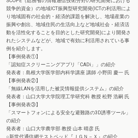
SCOPE（総務省の情報通信技術分野の研究開発における
競争的資金）の地域ICT振興型研究開発(ICTの利活用によ
り地域固有の社会的・経済的課題を解決し、地場産業の
振興や創出、地域住民の生活向上など地域社会・経済活
動を活性化することを目的とした研究開発)により開発さ
れたシステムなどが、地域で有効に利活用されている事
例を紹介します。
【事例発表①】
「認知症スクリーニングアプリ「CADi」」の紹介
発表者：島根大学医学部内科学講座 講師 小野田 慶一 氏
【事例発表②】
「無線LANを活用した被災情報提供システム」の紹介
発表者：山口大学大学院理工学研究科 教授 松野 浩嗣 氏
【事例発表③】
「スマートフォンによる安全な避難路の3D誘導ツール」
の紹介
発表者：山口大学農学部 教授 山本 晴彦 氏
○新世代通信網テストベッド『ＪＧＮ－Ｘ』の紹介