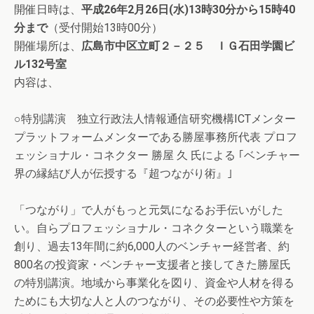
開催日時は、
平成26年2月26日(水)13時30分から15時40
分まで
（受付開始13時00分）
開催場所は、
広島市中区立町２－２５ ＩＧ石田学園ビ
ル132号室
内容は、
○特別講演 独立行政法人情報通信研究機構ICTメンター
プラットフォームメンターである勝屋事務所代表 プロフ
ェッショナル・コネクター 勝屋 久 氏による ｢ベンチャー
界の縁結び人が伝授する『超つながり術』｣
「つながり」で人がもっと元気になるお手伝いがした
い。自らプロフェッショナル・コネクターという職業を
創り、過去13年間に約6,000人のベンチャー経営者、約
800名の投資家・ベンチャー支援者と接してきた勝屋氏
の特別講演。地域から事業化を図り、資金や人材を得る
ためにも大切な人と人のつながり、その必要性や方策を