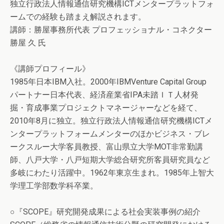
独立行政法人情報通信研究機構ICTメンタープラットフォ
ームでの経験も踏まえ解説されます。
講師：勝屋事務所代表 プロフェッショナル・コネクター
勝屋 久 氏
《講師プロフィール》
1985年日本IBM入社。2000年IBMVenture Capital Group
パートナー日本代表、経済産業省IPA未踏ＩＴ人材発
掘・育成事業プロジェクトマネージャーなどを経て、
2010年8月に独立。独立行政法人情報通信研究機構ICTメ
ンタープラットフォームメンターのほかビジネス・ブレ
ークスルー大学客員教授、富山県立大学MOT非常勤講
師、八戸大学・八戸短期大学総合研究所客員研究員など
多岐にわたり活躍中。1962年東京生まれ。1985年上智大
学理工学部数学科卒業。
○『SCOPE』研究開発成果による社会実装事例の紹介