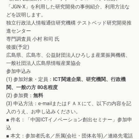
「JGN-X」を利用した研究開発の事例紹介、利用方法な
どを説明します。
独立行政法人情報通信研究機構 テストベッド研究開発推
進センター
専門調査員 小村 和司 氏
後援(予定)
広島県、広島市、公益財団法人ひろしま産業振興機構、
一般社団法人広島県情報産業協会
参加申込み
(1) 参加対象・定員：
ICT関連企業、研究機関、行政機
関、一般の方 80名程度
(2) 参加費：
無料
(3) 申込方法：e-mailまたはＦＡＸにて、以下の内容を記
入のうえ、お申し込みください。
■ 件名：「中国ICTイノベーション創出セミナー」参加申
込
■ 本文：参加者氏名／所属(会社・団体名等)／連絡先電話