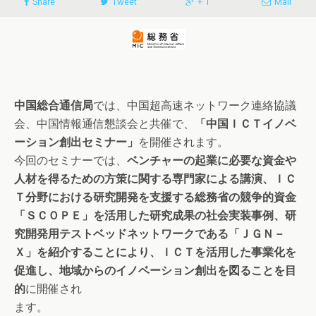
Share
Tweet
+ 1
Mail
中国総合通信局
では、中国超高速ネットワーク連絡協議
会、中国情報通信懇談会と共催で、
「中国ＩＣＴイノベ
ーション創出セミナー」
を開催されます。
今回のセミナーでは、
ベンチャーの起業に必要な資金や
人材を得るための方策に関する専門家による講演、ＩＣ
Ｔ分野における研究開発を支援する総務省の競争的資金
「ＳＣＯＰＥ」を活用した研究成果の社会実装事例、研
究開発用テストベッドネットワークである「ＪＧＮ－
Ｘ」を紹介することにより、ＩＣＴを活用した事業化を
促進し、地域からのイノベーション創出を図ることを目
的
に開催され
ます。