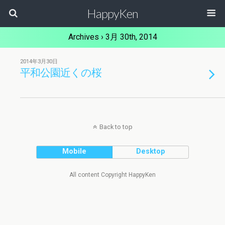
HappyKen
Archives › 3月 30th, 2014
2014年3月30日
平和公園近くの桜
Back to top
Mobile
Desktop
All content Copyright HappyKen