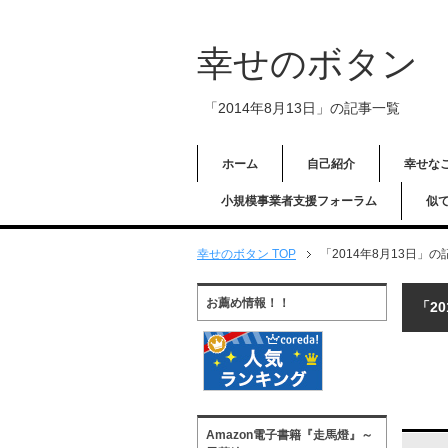
幸せのボタン
「2014年8月13日」の記事一覧
ホーム
自己紹介
幸せな
小規模事業者支援フォーラム
似
幸せのボタン TOP
「2014年8月13日」
お薦め情報！！
「2
Amazon電子書籍『走馬燈』～