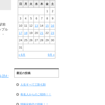
日
月
火
水
木
金
土
1
2
3
4
5
6
7
8
9
駅前
10
11
12
13
14
15
16
ップル
17
18
19
20
21
22
23
・・
24
25
26
27
28
29
30
31
« 6月
9月 »
最近の投稿
を読む
人生すべて三割七割
有名人からのご招待！！
情報化時代の情報！！