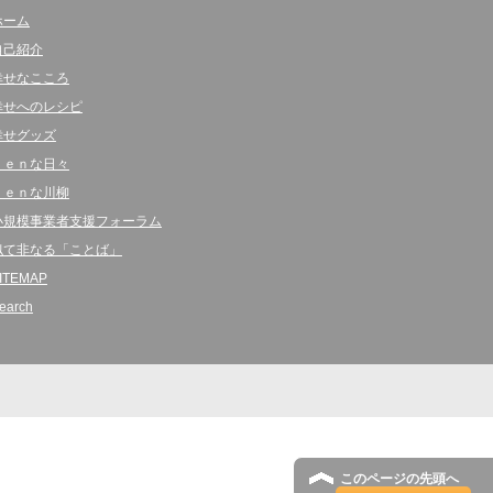
ホーム
自己紹介
幸せなこころ
幸せへのレシピ
幸せグッズ
ｋｅｎな日々
ｋｅｎな川柳
小規模事業者支援フォーラム
似て非なる「ことば」
ITEMAP
earch
このページの先頭へ