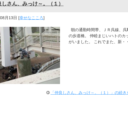
良しさん、みっけ～。（１）
年08月13日
[
幸せなこころ
]
朝の通勤時間帯、ＪＲ呉線、呉
の歩道橋。 仲睦まじいハトのカ
がいました。 これでまた、新・
「仲良しさん、みっけ～。（１）」の続き