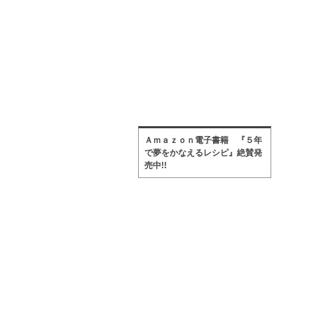
Ａｍａｚｏｎ電子書籍 『５年
で夢をかなえるレシピ』絶賛発
売中!!