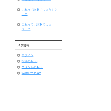
これって詐欺でしょう！？
＿２
これって、詐欺でしょ
う！？
メタ情報
ログイン
投稿の
RSS
コメントの
RSS
WordPress.org