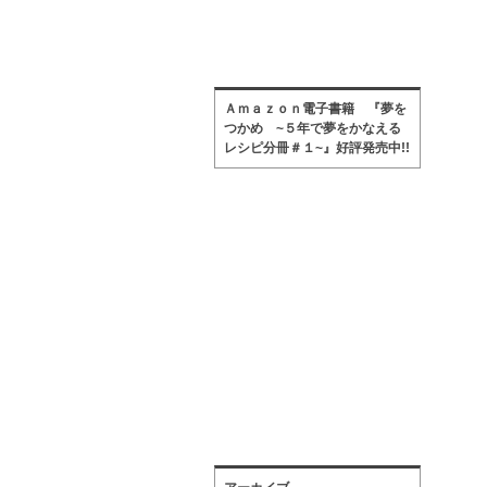
Ａｍａｚｏｎ電子書籍 『夢を
つかめ ~５年で夢をかなえる
レシピ分冊＃１~』好評発売中!!