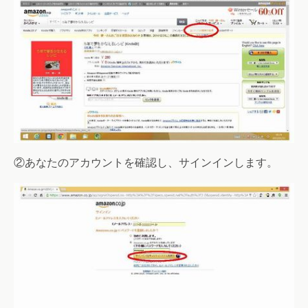
②あなたのアカウントを確認し、サインインします。