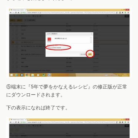
⑤端末に『5年で夢をかなえるレシピ』の修正版が正常
にダウンロードされます。
下の表示になれば終了です。