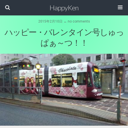
HappyKen
2015年2月10日 ↔ no comments
ハッピー・バレンタイン号しゅっ
ぱぁ～つ！！