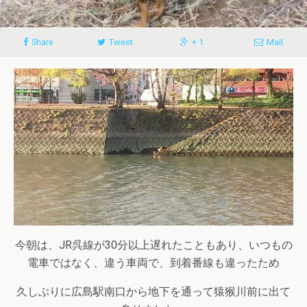
Share
Tweet
+ 1
Mail
今朝は、JR呉線が30分以上遅れたこともあり、いつもの
電車ではなく、違う車両で、到着番線も違ったため
久しぶりに広島駅南口から地下を通って猿猴川前に出て