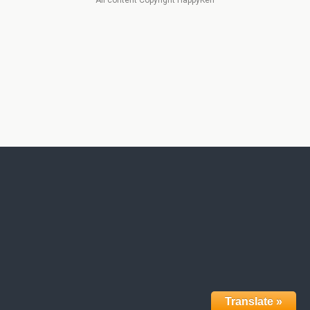
All content Copyright HappyKen
Translate »