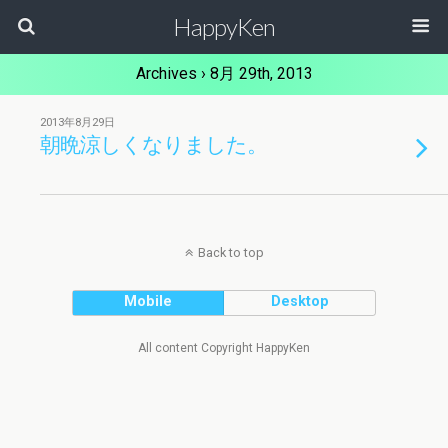
HappyKen
Archives › 8月 29th, 2013
2013年8月29日
朝晩涼しくなりました。
Back to top
Mobile
Desktop
All content Copyright HappyKen