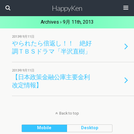
HappyKen
Archives › 9月 11th, 2013
2013年9月11日
やられたら倍返し！！ 絶好
調ＴＢＳドラマ「半沢直樹」
2013年9月11日
【日本政策金融公庫主要金利
改定情報】
Back to top
Mobile
Desktop