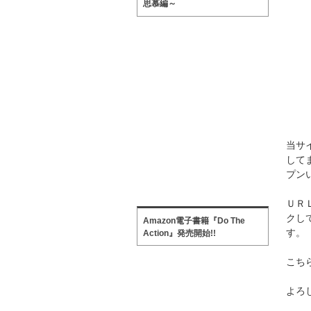
思慕編～
当サ
して
プン
Ｕ
クし
Amazon電子書籍『Do The
す。
Action』発売開始!!
こち
よろ