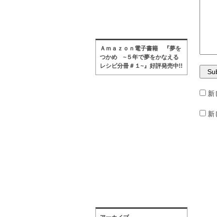
Ａｍａｚｏｎ電子書籍 『夢を
つかめ ~５年で夢をかなえる
レシピ分冊＃１~』好評発売中!!
新
新