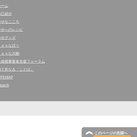
ホーム
自己紹介
幸せなこころ
幸せへのレシピ
幸せグッズ
ｋｅｎな日々
ｋｅｎな川柳
小規模事業者支援フォーラム
似て非なる「ことば」
ITEMAP
earch
このページの先頭へ