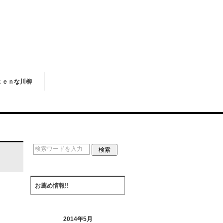
ｋｅｎな川柳
お薦め情報!!
2014年5月