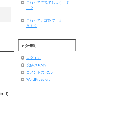
これって詐欺でしょう！？
＿２
これって、詐欺でしょ
う！？
メタ情報
ログイン
投稿の
RSS
コメントの
RSS
WordPress.org
ired)