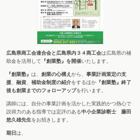
広島県商工会連合会と広島県内３４商工会
は広島県の補
助金を活用して
『創業塾』を開催
いたします。
『創業塾』
は、
創業の心構え
から、
事業計画策定の支
援
、
融資
、
補助金制度の紹介
をするほか
『創業塾』終了
後も創業までのフォローアップ
を行います。
講師には、自分の事業計画を活かした実践的かつ熱心で
説得力のある指導では定評のある
中小企業診断士 藤田
悠久雄先生
をお招きします。
期日
は、