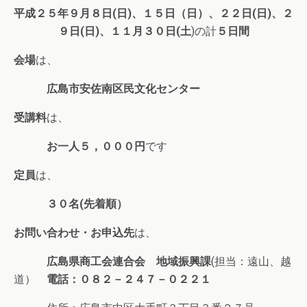
平成２５年９月８日(日)、１５日（日）、２２日(日)、２
９日(日)、１１月３０日(土
)の計
５日間
会場
は、
広島市安佐南区民文化センター
受講料
は、
お一人５，０００円
です
定員
は、
３０名(先着順）
お問い合わせ・お申込先
は、
広島県商工会連合会 地域振興課
(担当：遠山、越
道）
電話：０８２－２４７－０２２１