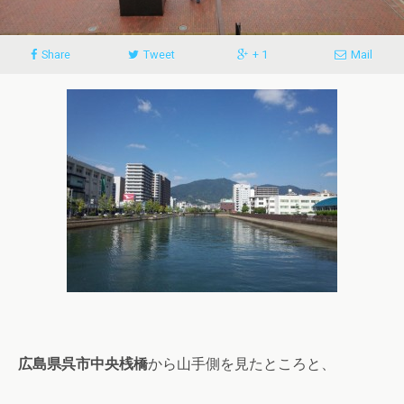
Share
Tweet
+ 1
Mail
広島県呉市中央桟橋
から山手側を見たところと、